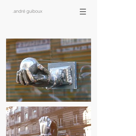
.a
ndré guiboux