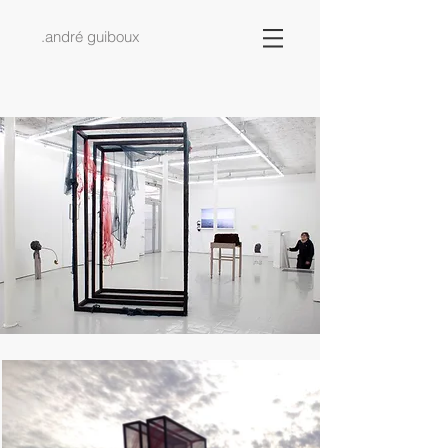
.a
ndré guiboux