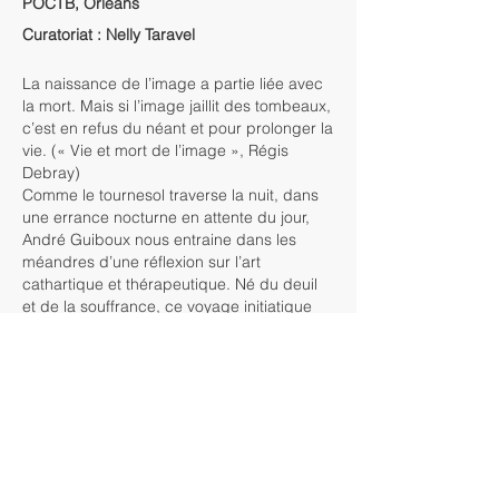
POCTB, Orléans
Curatoriat : Nelly Taravel
La naissance de l’image a partie liée avec
la mort. Mais si l’image jaillit des tombeaux,
c’est en refus du néant et pour prolonger la
vie. (« Vie et mort de l’image », Régis
Debray)
Comme le tournesol traverse la nuit, dans
une errance nocturne en attente du jour,
André Guiboux nous entraine dans les
méandres d’une réflexion sur l’art
cathartique et thérapeutique. Né du deuil
et de la souffrance, ce voyage initiatique
redonne à la création sa magie, sa force
de convoquer l’invisible et son pouvoir de
réconcilier matérialité et spiritualité.
Cette plongée au cœur de l’intimité de
l’artiste commence par une prière. Primitive
et silencieuse, elle prend la forme d’une
série de tirages au gélatino-bromure
d’argent sur plaque de verre et feuilles d’or.