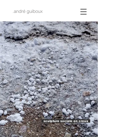
.a
ndré guiboux
sculpture sociale en creux